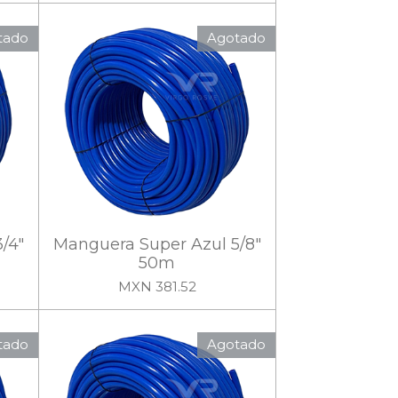
tado
Agotado
/4"
Manguera Super Azul 5/8"
50m
MXN 381.52
tado
Agotado