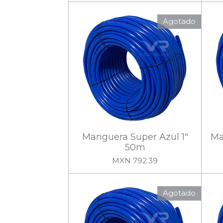
Agotado
Manguera Super Azul 1"
Ma
50m
MXN 792.39
Agotado