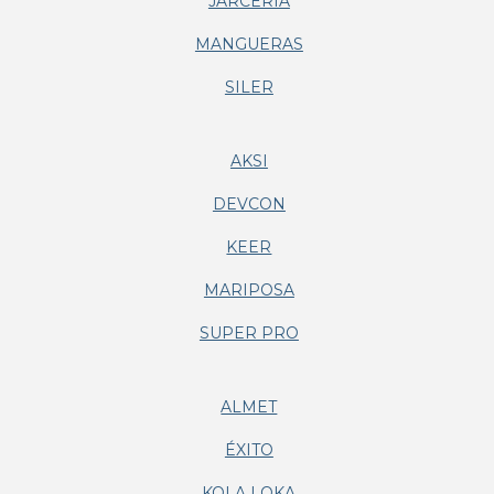
JARCERIA
MANGUERAS
SILER
AKSI
DEVCON
KEER
MARIPOSA
SUPER PRO
ALMET
ÉXITO
KOLA LOKA