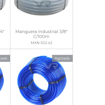
4"
Manguera Industrial 3/8"
C/100m
MXN 502.42
tado
Agotado