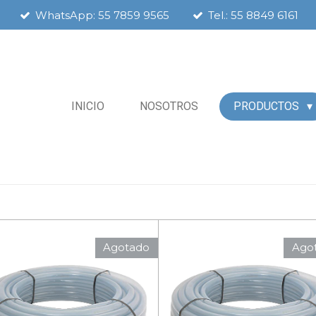
WhatsApp: 55 7859 9565
Tel.: 55 8849 6161
INICIO
NOSOTROS
PRODUCTOS
Agotado
Ago