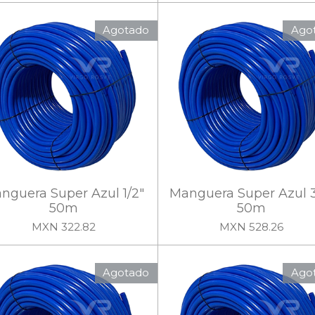
Agotado
Ago
nguera Super Azul 1/2"
Manguera Super Azul 3
50m
50m
MXN 322.82
MXN 528.26
Agotado
Ago