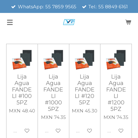
WhatsApp: 55 7859 9565
Tel.: 55 8849 6161
Ir
al
contenido
principal
Lija
Lija
Lija
Lija
Agua
Agua
Agua
Agua
FANDE
FANDE
FANDE
FANDE
LI #100
LI
LI #120
LI
5PZ
#1000
5PZ
#1200
5PZ
5PZ
MXN 48.40
MXN 45.30
MXN 74.35
MXN 74.35
Añadir al carrito
Añadir al carrito
Añadir al carrito
Añadir al carr