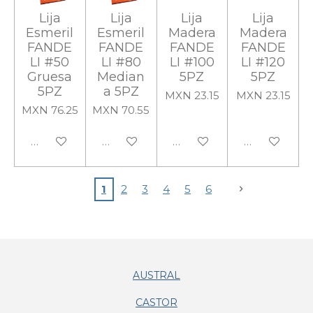
Lija
Lija
Lija
Lija
Esmeril
Esmeril
Madera
Madera
FANDE
FANDE
FANDE
FANDE
LI #50
LI #80
LI #100
LI #120
Gruesa
Median
5PZ
5PZ
5PZ
a 5PZ
MXN 23.15
MXN 23.15
MXN 76.25
MXN 70.55
Añadir al carrito
Añadir al carrito
Añadir al carrito
Añadir al carr
1
2
3
4
5
6
AUSTRAL
CASTOR