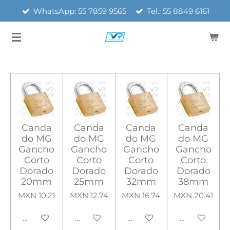
WhatsApp: 55 7859 9565
Tel.: 55 8849 6161
Ir
al
contenido
principal
Canda
Canda
Canda
Canda
do MG
do MG
do MG
do MG
Gancho
Gancho
Gancho
Gancho
Corto
Corto
Corto
Corto
Dorado
Dorado
Dorado
Dorado
20mm
25mm
32mm
38mm
MXN 10.21
MXN 12.74
MXN 16.74
MXN 20.41
Añadir al carrito
Añadir al carrito
Añadir al carrito
Añadir al carr