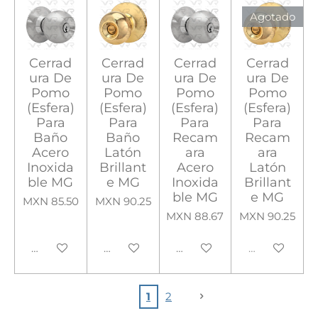
Agotado
Cerrad
Cerrad
Cerrad
Cerrad
ura De
ura De
ura De
ura De
Pomo
Pomo
Pomo
Pomo
(Esfera)
(Esfera)
(Esfera)
(Esfera)
Para
Para
Para
Para
Baño
Baño
Recam
Recam
Acero
Latón
ara
ara
Inoxida
Brillant
Acero
Latón
ble MG
e MG
Inoxida
Brillant
ble MG
e MG
MXN 85.50
MXN 90.25
MXN 88.67
MXN 90.25
Añadir al carrito
Añadir al carrito
Añadir al carrito
Agotado
1
2