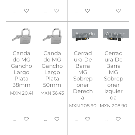
Añadir al carrito
Añadir al carrito
Añadir al carrito
Añadir al carr
Agotado
Agotado
Canda
Canda
Cerrad
Cerrad
do MG
do MG
ura De
ura De
Gancho
Gancho
Barra
Barra
Largo
Largo
MG
MG
Plata
Plata
Sobrep
Sobrep
38mm
50mm
oner
oner
Derech
Izquier
MXN 20.41
MXN 36.43
a
da
MXN 208.90
MXN 208.90
Añadir al carrito
Añadir al carrito
Agotado
Agotado