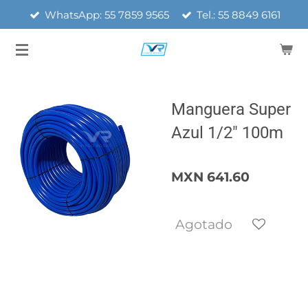
WhatsApp: 55 7859 9565
Tel.: 55 8849 6161
Ir
al
contenido
principal
Manguera Super
Azul 1/2" 100m
MXN 641.60
Agotado