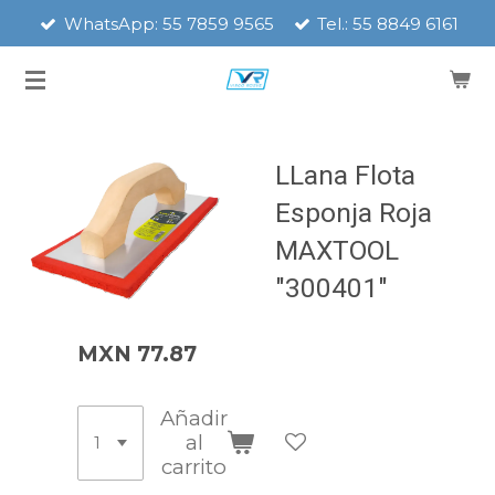
WhatsApp: 55 7859 9565
Tel.: 55 8849 6161
Ir
al
contenido
principal
LLana Flota
Esponja Roja
MAXTOOL
"300401"
MXN 77.87
Añadir
al
carrito