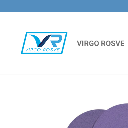
Ir
al
contenido
principal
VIRGO ROSVE