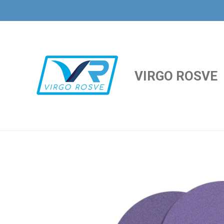
Ir
al
contenido
principal
VIRGO ROSVE