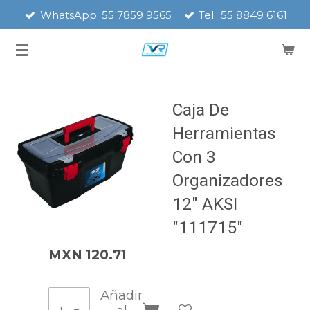
WhatsApp: 55 7859 9565
Tel.: 55 8849 6161
Ir
al
contenido
principal
Caja De
Herramientas
Con 3
Organizadores
12" AKSI
"111715"
MXN 120.71
Añadir