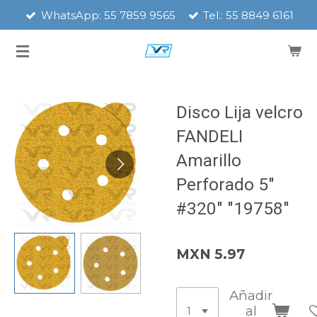
WhatsApp: 55 7859 9565
Tel.: 55 8849 6161
Ir
al
contenido
principal
Disco Lija velcro
FANDELI
Amarillo
Perforado 5"
#320" "19758"
MXN 5.97
Añadir
al