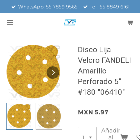
WhatsApp: 55 7859 9565
Tel.: 55 8849 6161
Ir
al
contenido
principal
Disco Lija
Velcro FANDELI
Amarillo
Perforado 5"
#180 "06410"
MXN 5.97
Añadir
al