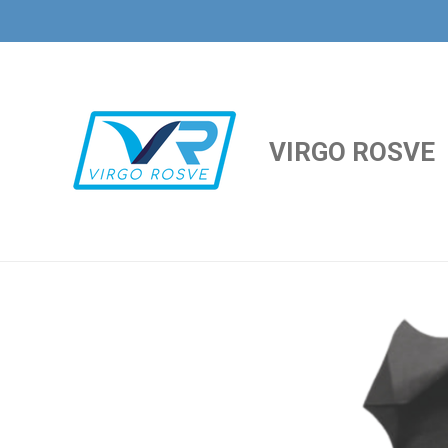
Ir
al
contenido
principal
VIRGO ROSVE