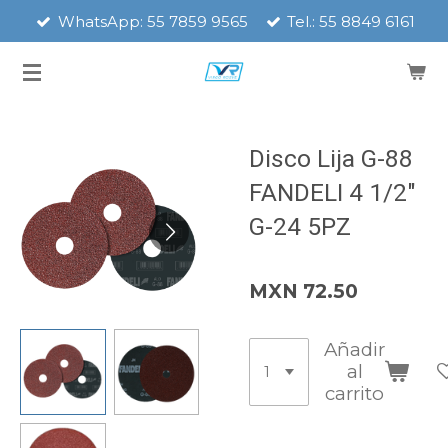
WhatsApp: 55 7859 9565
Tel.: 55 8849 6161
Ir
al
contenido
principal
Disco Lija G-88
FANDELI 4 1/2"
G-24 5PZ
MXN 72.50
Añadir
al
carrito