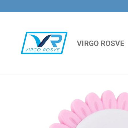
Ir
al
contenido
principal
VIRGO ROSVE