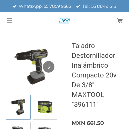
WhatsApp: 55 7859 9565
Tel.: 55 8849 6161
Ir
al
contenido
principal
Taladro
Destornillador
Inalámbrico
Compacto 20v
De 3/8"
MAXTOOL
"396111"
MXN 661.50