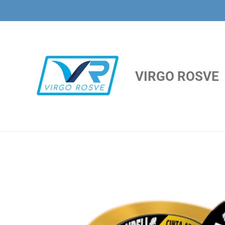
Ir
al
contenido
principal
VIRGO ROSVE