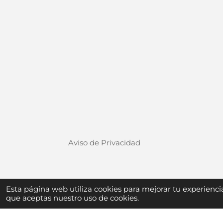
Aviso de Privacidad
Términos y Condiciones de uso
Esta página web utiliza cookies para mejorar tu experienc
que aceptas nuestro uso de cookies.
© 2025 VIRGO ROSVE