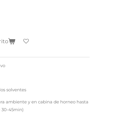
rito
ivo
los solventes
ura ambiente y en cabina de horneo hasta
 30-45min)