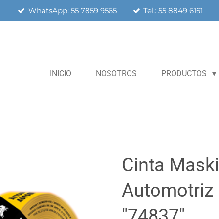
WhatsApp: 55 7859 9565
Tel.: 55 8849 6161
INICIO
NOSOTROS
PRODUCTOS
Cinta Mask
Automotriz
"74837"