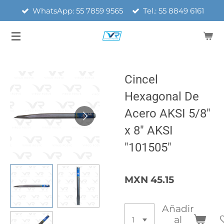
WhatsApp: 55 7859 9565
Tel.: 55 8849 6161
Ir
al
contenido
principal
Cincel
Hexagonal De
Acero AKSI 5/8"
x 8" AKSI
"101505"
MXN 45.15
Añadir
al