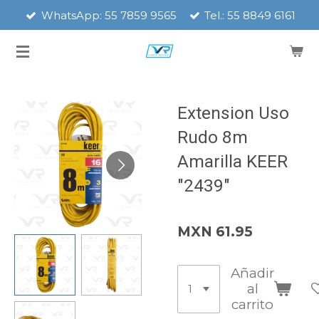
WhatsApp: 55 7859 9565
Tel.: 55 8849 6161
Ir
al
contenido
principal
Extension Uso
Rudo 8m
Amarilla KEER
"2439"
MXN 61.95
Añadir
al
carrito