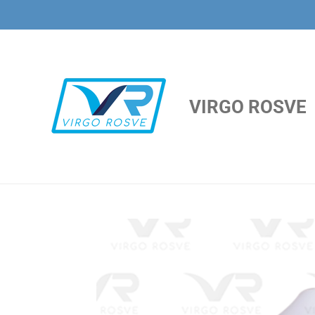
Ir
al
contenido
principal
VIRGO ROSVE