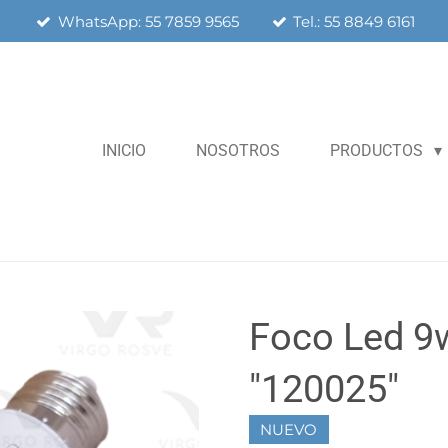
WhatsApp: 55 7859 9565
Tel.: 55 8849 6161
INICIO
NOSOTROS
PRODUCTOS
Foco Led 9
"120025"
NUEVO