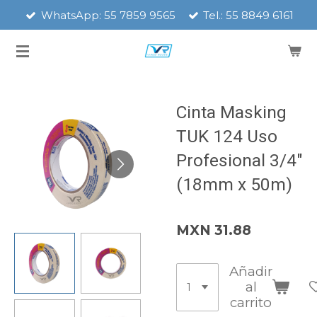
WhatsApp: 55 7859 9565
Tel.: 55 8849 6161
Ir
al
contenido
principal
Cinta Masking
TUK 124 Uso
Profesional 3/4"
(18mm x 50m)
MXN 31.88
Añadir
al
carrito