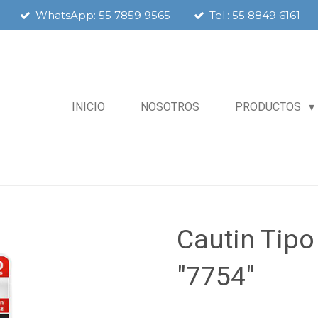
WhatsApp: 55 7859 9565
Tel.: 55 8849 6161
INICIO
NOSOTROS
PRODUCTOS
Cautin Tip
"7754"