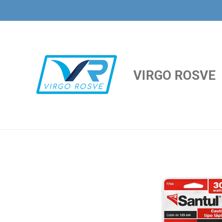
Ir
al
contenido
principal
VIRGO ROSVE