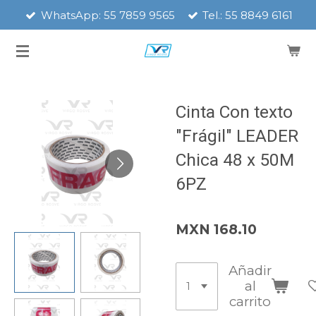
WhatsApp: 55 7859 9565
Tel.: 55 8849 6161
Ir
al
contenido
principal
Cinta Con texto
"Frágil" LEADER
Chica 48 x 50M
6PZ
MXN 168.10
Añadir
al
carrito