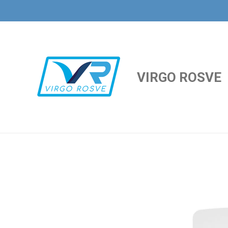
Ir
al
contenido
principal
VIRGO ROSVE