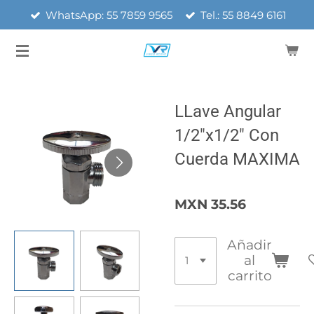
WhatsApp: 55 7859 9565
Tel.: 55 8849 6161
Ir
al
contenido
principal
LLave Angular
1/2"x1/2" Con
Cuerda MAXIMA
MXN 35.56
Añadir
al
carrito