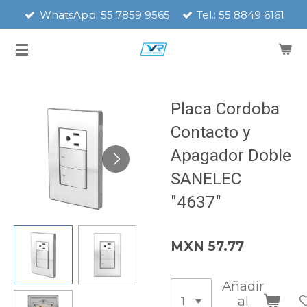
WhatsApp: 55 7859 9565
Tel.: 55 8849 6161
Ir
al
contenido
principal
Placa Cordoba
Contacto y
Apagador Doble
SANELEC
"4637"
MXN 57.77
Añadir
al