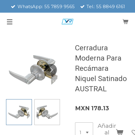
WhatsApp: 55 7859 9565
Tel.: 55 8849 6161
Ir
al
contenido
principal
Cerradura
Moderna Para
Recámara
Niquel Satinado
AUSTRAL
MXN 178.13
Añadir
al