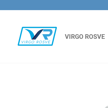
Ir
al
contenido
principal
VIRGO ROSVE