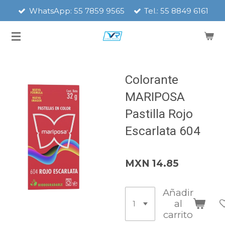
WhatsApp: 55 7859 9565
Tel.: 55 8849 6161
Ir
al
contenido
principal
Colorante
MARIPOSA
Pastilla Rojo
Escarlata 604
MXN 14.85
Añadir
al
carrito