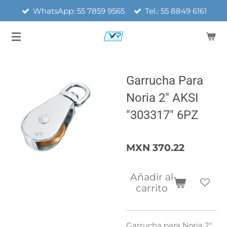
WhatsApp: 55 7859 9565
Tel.: 55 8849 6161
Ir
al
contenido
principal
Garrucha Para
Noria 2" AKSI
"303317" 6PZ
MXN 370.22
Añadir al
carrito
Garrucha para Noria 2"