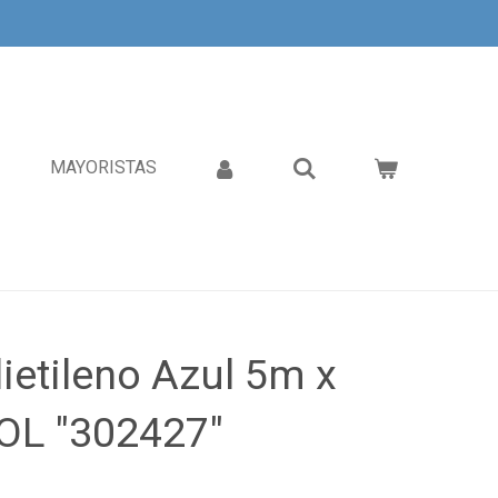
MAYORISTAS
ietileno Azul 5m x
L "302427"