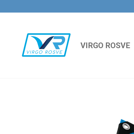
Ir
al
contenido
principal
VIRGO ROSVE