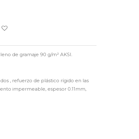
ileno de gramaje 90 g/
m²
AKSI.
idos , refuerzo de plástico rígido en las
iento impermeable, espesor 0.11mm,