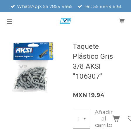
WhatsApp: 55 7859 9565
Tel.: 55 8849 6161
Ir
al
contenido
principal
Taquete
Plástico Gris
3/8 AKSI
"106307"
MXN 19.94
Añadir
al
carrito