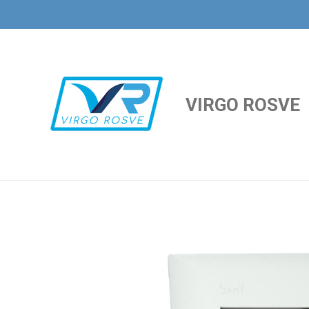
Ir
al
contenido
principal
VIRGO ROSVE