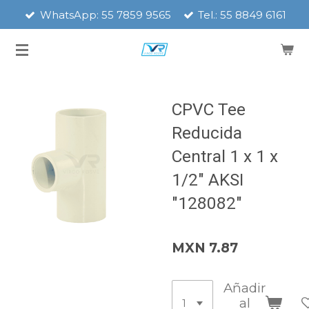
WhatsApp: 55 7859 9565
Tel.: 55 8849 6161
Ir
al
contenido
principal
CPVC Tee
Reducida
Central 1 x 1 x
1/2" AKSI
"128082"
MXN 7.87
Añadir
al