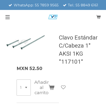
WhatsApp: 55 7859 9565
Tel.: 55 8849 6161
Ir
al
contenido
principal
Clavo Estándar
C/Cabeza 1"
AKSI 1KG
"117101"
MXN 52.50
Añadir
al
carrito