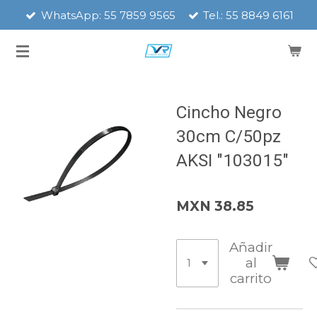
WhatsApp: 55 7859 9565
Tel.: 55 8849 6161
Ir
al
contenido
principal
Cincho Negro
30cm C/50pz
AKSI "103015"
MXN 38.85
Añadir
al
carrito