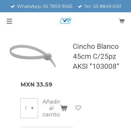
WhatsApp: 55 7859 9565
Tel.: 55 8849 6161
Ir
al
contenido
principal
Cincho Blanco
45cm C/25pz
AKSI "103008"
MXN 33.59
Añadir
al
carrito