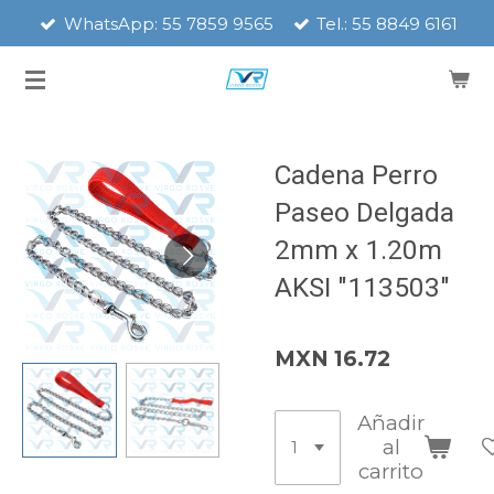
WhatsApp: 55 7859 9565
Tel.: 55 8849 6161
Ir
al
contenido
principal
Cadena Perro
Paseo Delgada
2mm x 1.20m
AKSI "113503"
MXN 16.72
Añadir
al
carrito