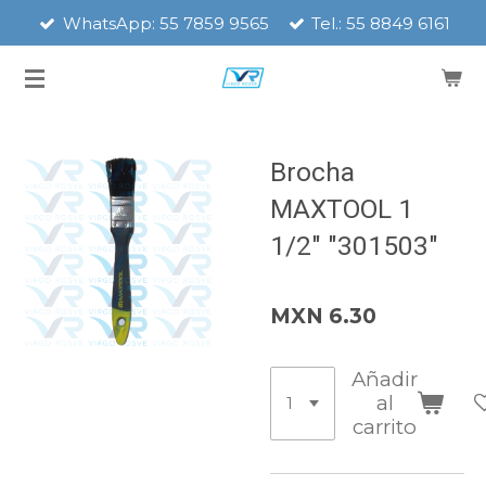
WhatsApp: 55 7859 9565
Tel.: 55 8849 6161
Ir
al
contenido
principal
Brocha
MAXTOOL 1
1/2" "301503"
MXN 6.30
Añadir
al
carrito