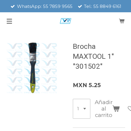
WhatsApp: 55 7859 9565
Tel.: 55 8849 6161
Ir
al
contenido
principal
Brocha
MAXTOOL 1"
"301502"
MXN 5.25
Añadir
al
carrito