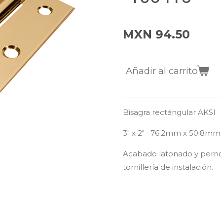
MXN 94.50
Añadir al carrito
Bisagra rectángular AKSI
3" x 2" 76.2mm x 50.8mm
Acabado latonado y perno
tornillería de instalación.