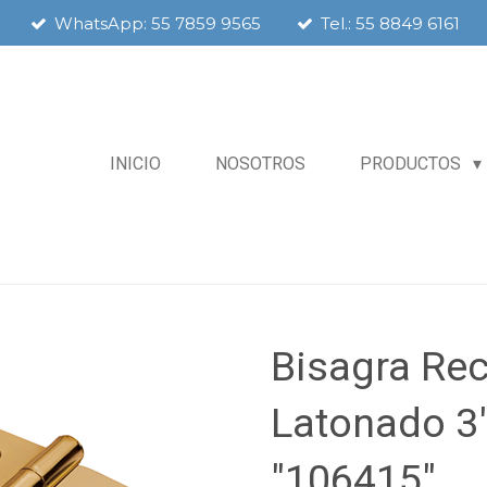
WhatsApp: 55 7859 9565
Tel.: 55 8849 6161
INICIO
NOSOTROS
PRODUCTOS
Bisagra Rec
Latonado 3
"106415"