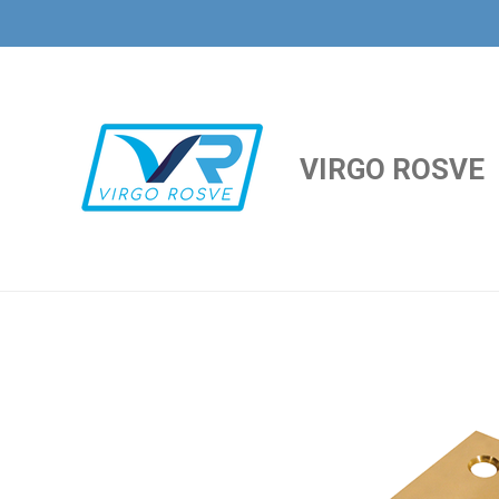
Ir
al
contenido
principal
VIRGO ROSVE