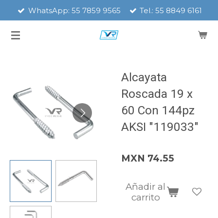
WhatsApp: 55 7859 9565
Tel.: 55 8849 6161
Ir
al
contenido
principal
Alcayata
Roscada 19 x
60 Con 144pz
AKSI "119033"
MXN 74.55
Añadir al
carrito