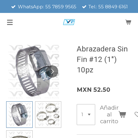
WhatsApp: 55 7859 9565
Tel.: 55 8849 6161
Ir
al
contenido
principal
Abrazadera Sin
Fin #12 (1")
10pz
MXN 52.50
Añadir
al
carrito