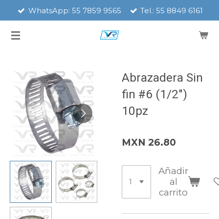
WhatsApp: 55 7859 9565
Tel.: 55 8849 6161
Ir
al
contenido
principal
Abrazadera Sin
fin #6 (1/2")
10pz
MXN 26.80
Añadir
al
carrito