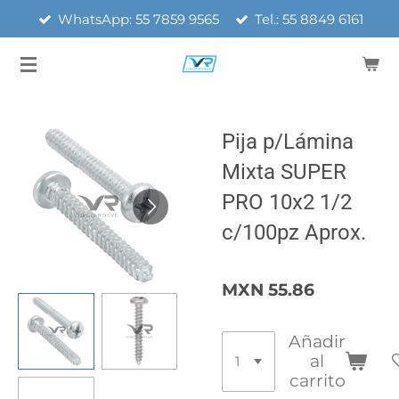
WhatsApp: 55 7859 9565
Tel.: 55 8849 6161
Ir
al
contenido
principal
Pija p/Lámina
Mixta SUPER
PRO 10x2 1/2
c/100pz Aprox.
MXN 55.86
Añadir
al
carrito