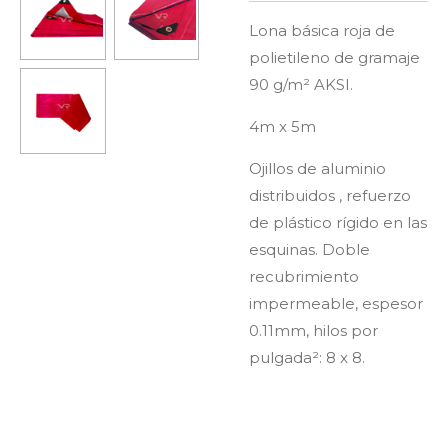
Lona básica roja de
polietileno de gramaje
90 g/
m²
AKSI.
4m x 5m
Ojillos de aluminio
distribuidos , refuerzo
de plástico rígido en las
esquinas. Doble
recubrimiento
impermeable, espesor
0.11mm, hilos por
pulgada
²: 8 x 8.