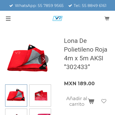
WhatsApp: 55 7859 9565
Tel.: 55 8849 6161
Ir
al
contenido
principal
Lona De
Polietileno Roja
4m x 5m AKSI
"302433"
MXN 189.00
Añadir al
carrito