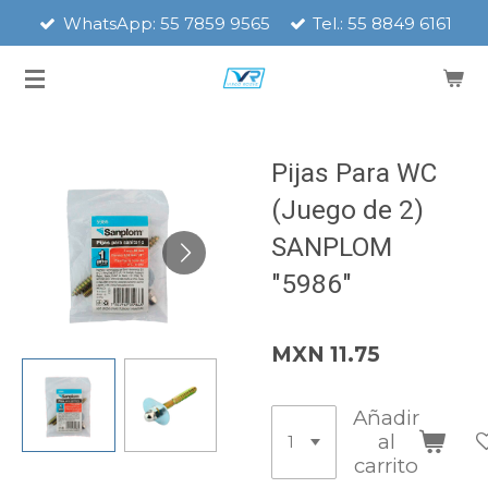
WhatsApp: 55 7859 9565
Tel.: 55 8849 6161
Ir
al
contenido
principal
Pijas Para WC
(Juego de 2)
SANPLOM
"5986"
MXN 11.75
Añadir
al
carrito