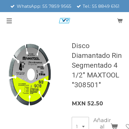
WhatsApp: 55 7859 9565
Tel.: 55 8849 6161
Ir
al
contenido
principal
Disco
Diamantado Rin
Segmentado 4
1/2" MAXTOOL
"308501"
MXN 52.50
Añadir
al