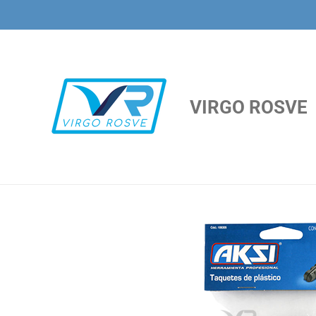
Ir
al
contenido
principal
VIRGO ROSVE