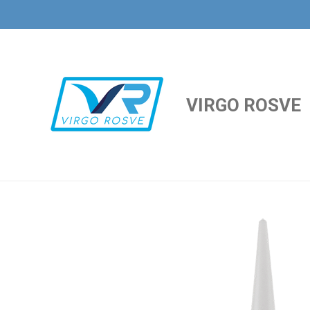
Ir
al
contenido
principal
VIRGO ROSVE