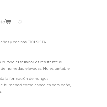
ito
baños y cocinas F101 SISTA.
ya curado el sellador es resistente al
 de humedad elevadas. No es pintable.
ita la formación de hongos
 de humedad como canceles para baño,
s.