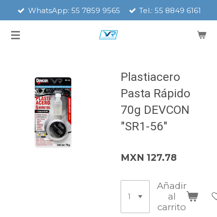
WhatsApp: 55 7859 9565
Tel.: 55 8849 6161
Ir
al
contenido
principal
Plastiacero
Pasta Rápido
70g DEVCON
"SR1-56"
MXN 127.78
Añadir
al
carrito