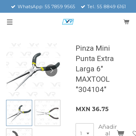
WhatsApp: 55 7859 9565
Tel.: 55 8849 6161
Ir
al
contenido
principal
Pinza Mini
Punta Extra
Larga 6"
MAXTOOL
"304104"
MXN 36.75
Añadir
al